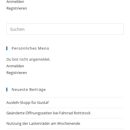
Anmelden
Registrieren
Pre
Es
to
Persönliches Menü
clo
the
Du bist nicht angemeldet.
sea
Anmelden
pan
Registrieren
Neueste Beiträge
Ausleih-Stopp für Gustaf
Geänderte Öffnungszeiten bei Fahrrad Rottstock
Nutzung der Lastenräder am Wochenende