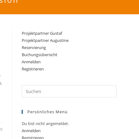
Suche
Projektpartner Gustaf
Projektpartner Augustine
Reservierung
Buchungsübersicht
Anmelden
Registrieren
h
umschalten
,
Press
Escape
to
Persönliches Menü
close
the
Du bist nicht angemeldet.
search
25
Anmelden
panel.
Registrieren