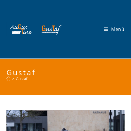
Zum
Inhalt
springen
Menü
Gustaf
>
Gustaf