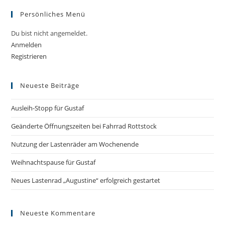
to
Persönliches Menü
clo
the
Du bist nicht angemeldet.
sea
Anmelden
pan
Registrieren
Neueste Beiträge
Ausleih-Stopp für Gustaf
Geänderte Öffnungszeiten bei Fahrrad Rottstock
Nutzung der Lastenräder am Wochenende
Weihnachtspause für Gustaf
Neues Lastenrad „Augustine“ erfolgreich gestartet
Neueste Kommentare